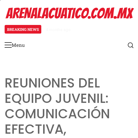
Skip
ARENALACUATICO.COM.MX
to
content
BREAKING NEWS
4 months ago
Defensa 4-3: Alineación, esquemas
Menu
Primary
Menu
REUNIONES DEL
EQUIPO JUVENIL:
COMUNICACIÓN
EFECTIVA,