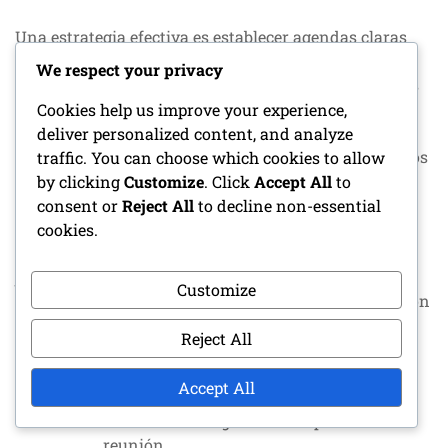
Una estrategia efectiva es establecer agendas claras
antes de las reuniones, delineando los temas a
We respect your privacy
discutir. Esto ayuda a los jugadores a prepararse y los
anima a contribuir de manera significativa. Además,
Cookies help us improve your experience,
usar un lenguaje simple y evitar la jerga puede hacer
deliver personalized content, and analyze
que las discusiones sean más accesibles para todos los
traffic. You can choose which cookies to allow
miembros del equipo.
by clicking
Customize
. Click
Accept All
to
consent or
Reject All
to decline non-essential
Las técnicas de escucha activa son cruciales para
cookies.
superar las barreras de comunicación. Anima a los
jugadores a parafrasear lo que otros dicen para
Customize
confirmar la comprensión y mostrar que su aportación
es valorada. Esta práctica no solo mejora la claridad,
Reject All
sino que también fomenta un sentido de comunidad
dentro del equipo.
Accept All
Establece una agenda clara para cada
reunión.