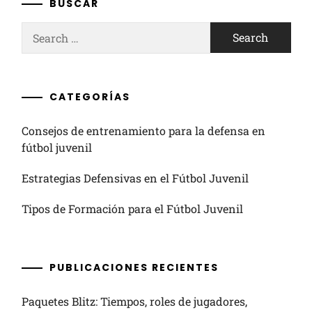
BUSCAR
Search
for:
CATEGORÍAS
Consejos de entrenamiento para la defensa en
fútbol juvenil
Estrategias Defensivas en el Fútbol Juvenil
Tipos de Formación para el Fútbol Juvenil
PUBLICACIONES RECIENTES
Paquetes Blitz: Tiempos, roles de jugadores,