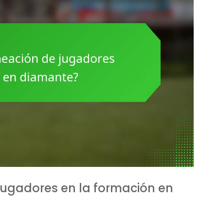
jugadores en la formación en