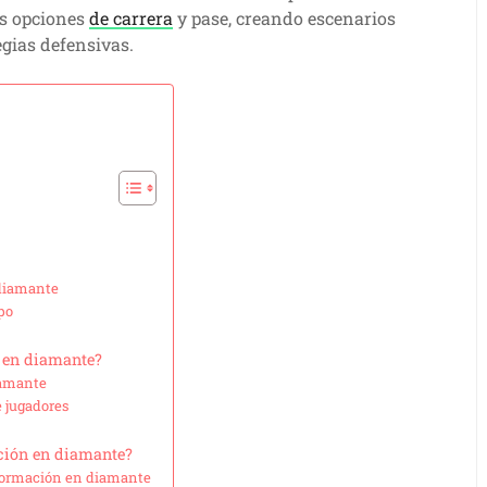
as opciones
de carrera
y pase, creando escenarios
egias defensivas.
 diamante
po
n en diamante?
iamante
e jugadores
ación en diamante?
 formación en diamante