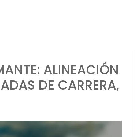
hs ago
Defensa 4-3: Alineación, esquemas de cobertura, responsabilidad
ANTE: ALINEACIÓN
ADAS DE CARRERA,