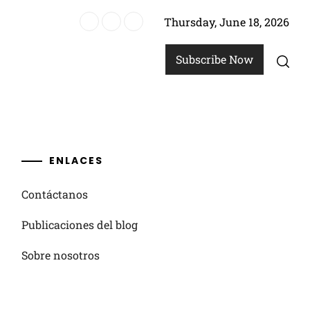
Thursday, June 18, 2026
es de los jugadores en el fútbol juvenil
Subscribe Now
ENLACES
Contáctanos
Publicaciones del blog
Sobre nosotros