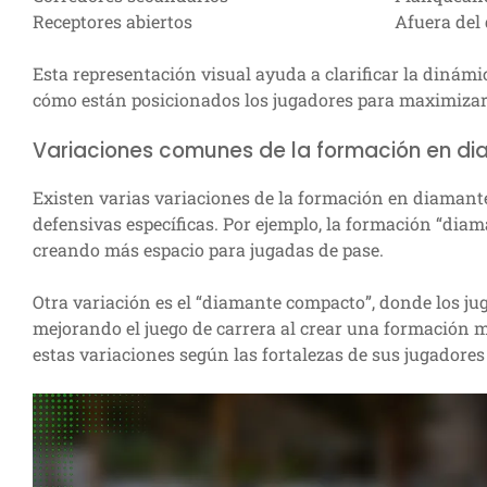
Receptores abiertos
Afuera del
Esta representación visual ayuda a clarificar la dinám
cómo están posicionados los jugadores para maximizar 
Variaciones comunes de la formación en d
Existen varias variaciones de la formación en diamant
defensivas específicas. Por ejemplo, la formación “diam
creando más espacio para jugadas de pase.
Otra variación es el “diamante compacto”, donde los ju
mejorando el juego de carrera al crear una formación
estas variaciones según las fortalezas de sus jugadores 