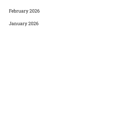
February 2026
January 2026