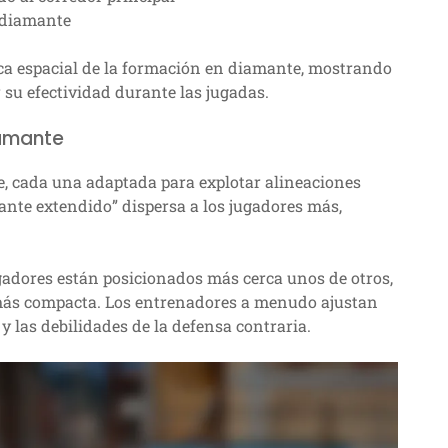
 diamante
ica espacial de la formación en diamante, mostrando
su efectividad durante las jugadas.
iamante
e, cada una adaptada para explotar alineaciones
ante extendido” dispersa a los jugadores más,
gadores están posicionados más cerca unos de otros,
 más compacta. Los entrenadores a menudo ajustan
y las debilidades de la defensa contraria.