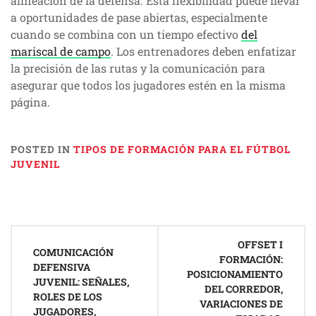
alineación de la defensa. Esta flexibilidad puede llevar
a oportunidades de pase abiertas, especialmente
cuando se combina con un tiempo efectivo
del
mariscal de campo
. Los entrenadores deben enfatizar
la precisión de las rutas y la comunicación para
asegurar que todos los jugadores estén en la misma
página.
POSTED IN
TIPOS DE FORMACIÓN PARA EL FÚTBOL
JUVENIL
Post
OFFSET I
navigation
COMUNICACIÓN
FORMACIÓN:
DEFENSIVA
POSICIONAMIENTO
JUVENIL: SEÑALES,
DEL CORREDOR,
ROLES DE LOS
VARIACIONES DE
JUGADORES,