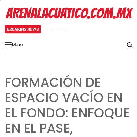
Skip
ARENALACUATICO.COM.MX
to
content
BREAKING NEWS
4 months ago
Defensa 4-3: Alineación, esquemas
Menu
Primary
Menu
FORMACIÓN DE
ESPACIO VACÍO EN
EL FONDO: ENFOQUE
EN EL PASE,