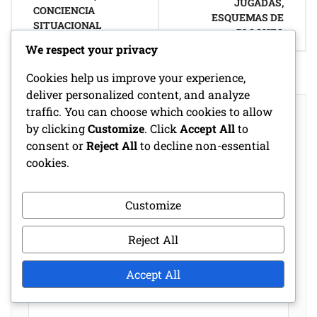
JUGADAS,
CONCIENCIA
ESQUEMAS DE
SITUACIONAL
BLOQUEO
We respect your privacy
Cookies help us improve your experience,
deliver personalized content, and analyze
traffic. You can choose which cookies to allow
LEAVE A REPLY
by clicking
Customize
. Click
Accept All
to
Your email address will not be published.
consent or
Reject All
to decline non-essential
Required fields are marked
*
cookies.
Comment
Customize
*
Reject All
Accept All