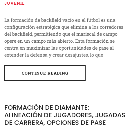
JUVENIL
La formación de backfield vacío en el fútbol es una
configuración estratégica que elimina a los corredores
del backfield, permitiendo que el mariscal de campo
opere en un campo más abierto. Esta formación se
centra en maximizar las oportunidades de pase al
extender la defensa y crear desajustes, lo que
CONTINUE READING
FORMACIÓN DE DIAMANTE:
ALINEACIÓN DE JUGADORES, JUGADAS
DE CARRERA, OPCIONES DE PASE