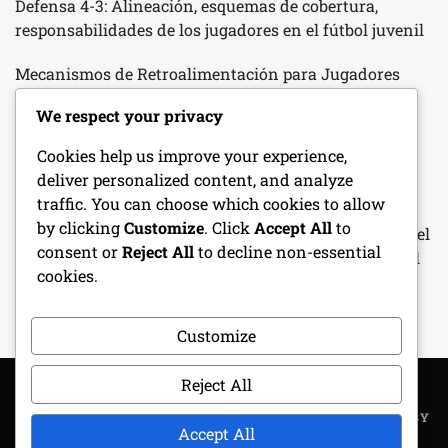
Defensa 4-3: Alineación, esquemas de cobertura,
responsabilidades de los jugadores en el fútbol juvenil
Mecanismos de Retroalimentación para Jugadores
Jóvenes: Evaluaciones de jugadores, Crítica
We respect your privacy
constructiva, Planes de mejora
Cookies help us improve your experience,
Offset I Formación: Posicionamiento del corredor,
deliver personalized content, and analyze
Variaciones de jugadas, Esquemas de bloqueo
traffic. You can choose which cookies to allow
by clicking
Customize
. Click
Accept All
to
Formación de Espacio Vacío en el Fondo: Enfoque en el
consent or
Reject All
to decline non-essential
Pase, Estrategias de Alineación, Lecturas del Mariscal
cookies.
de Campo
Customize
Reject All
COPYRIGHT ALL RIGHTS RESERVED
|
THEME: METROGIST BY
Accept All
UNITEDTHEME
.