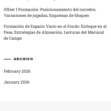
Offset I Formación: Posicionamiento del corredor,
Variaciones de jugadas, Esquemas de bloqueo
Formación de Espacio Vacío en el Fondo: Enfoque en el
Pase, Estrategias de Alineación, Lecturas del Mariscal
de Campo
ARCHIVO
February 2026
January 2026