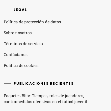
LEGAL
Política de protección de datos
Sobre nosotros
Términos de servicio
Contáctanos
Política de cookies
PUBLICACIONES RECIENTES
Paquetes Blitz: Tiempos, roles de jugadores,
contramedidas ofensivas en el fútbol juvenil