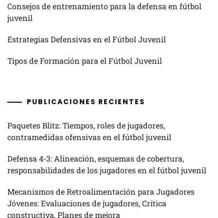
Consejos de entrenamiento para la defensa en fútbol
juvenil
Estrategias Defensivas en el Fútbol Juvenil
Tipos de Formación para el Fútbol Juvenil
PUBLICACIONES RECIENTES
Paquetes Blitz: Tiempos, roles de jugadores,
contramedidas ofensivas en el fútbol juvenil
Defensa 4-3: Alineación, esquemas de cobertura,
responsabilidades de los jugadores en el fútbol juvenil
Mecanismos de Retroalimentación para Jugadores
Jóvenes: Evaluaciones de jugadores, Crítica
constructiva, Planes de mejora