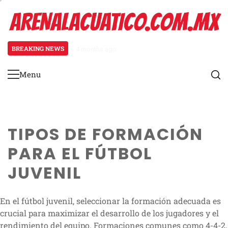
Skip
ARENALACUATICO.COM.MX
to
content
BREAKING NEWS
4 months ago
Defensa 4-3: Alineación, esquemas
Menu
Primary
Menu
TIPOS DE FORMACIÓN
PARA EL FÚTBOL
JUVENIL
En el fútbol juvenil, seleccionar la formación adecuada es
crucial para maximizar el desarrollo de los jugadores y el
rendimiento del equipo. Formaciones comunes como 4-4-2,