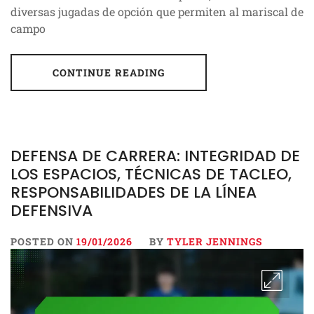
diversas jugadas de opción que permiten al mariscal de
campo
CONTINUE READING
DEFENSA DE CARRERA: INTEGRIDAD DE
LOS ESPACIOS, TÉCNICAS DE TACLEO,
RESPONSABILIDADES DE LA LÍNEA
DEFENSIVA
POSTED ON
19/01/2026
BY
TYLER JENNINGS