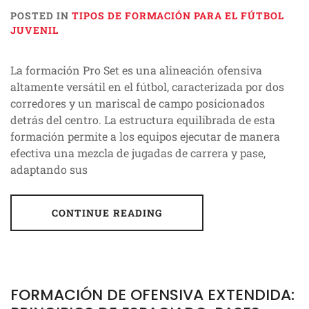
POSTED IN
TIPOS DE FORMACIÓN PARA EL FÚTBOL
JUVENIL
La formación Pro Set es una alineación ofensiva
altamente versátil en el fútbol, caracterizada por dos
corredores y un mariscal de campo posicionados
detrás del centro. La estructura equilibrada de esta
formación permite a los equipos ejecutar de manera
efectiva una mezcla de jugadas de carrera y pase,
adaptando sus
CONTINUE READING
FORMACIÓN DE OFENSIVA EXTENDIDA: