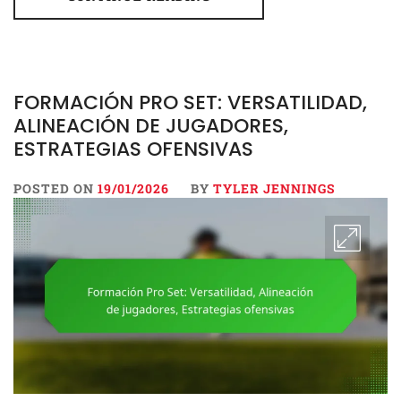
FORMACIÓN PRO SET: VERSATILIDAD,
ALINEACIÓN DE JUGADORES,
ESTRATEGIAS OFENSIVAS
POSTED ON
19/01/2026
BY
TYLER JENNINGS