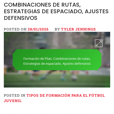
COMBINACIONES DE RUTAS,
ESTRATEGIAS DE ESPACIADO, AJUSTES
DEFENSIVOS
POSTED ON
28/01/2026
BY
TYLER JENNINGS
POSTED IN
TIPOS DE FORMACIÓN PARA EL FÚTBOL
JUVENIL