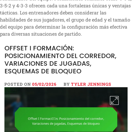
3-5-2 y 4-3-3 ofrecen cada una fortalezas únicas y ventajas
tácticas. Los entrenadores deben considerar las
habilidades de sus jugadores, el grupo de edad y el tamaño
del equipo para determinar la configuración más efectiva
para diversas situaciones de partido.
OFFSET I FORMACIÓN:
POSICIONAMIENTO DEL CORREDOR,
VARIACIONES DE JUGADAS,
ESQUEMAS DE BLOQUEO
POSTED ON
05/02/2026
BY
TYLER JENNINGS