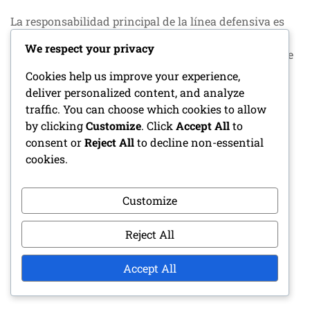
La responsabilidad principal de la línea defensiva es
controlar la línea de golpeo e interrumpir la jugada
We respect your privacy
ofensiva. En un esquema 4-3, cada liniero típicamente
tiene un hueco designado para defender, lo que
Cookies help us improve your experience,
requiere fuerza y técnica para mantener su posición
deliver personalized content, and analyze
contra los linieros ofensivos.
traffic. You can choose which cookies to allow
by clicking
Customize
. Click
Accept All
to
En un esquema 3-4, los linieros defensivos a menudo
consent or
Reject All
to decline non-essential
asumen bloqueadores para liberar a los linebackers
cookies.
para los tacleos. Esto requiere un conjunto de
habilidades diferente, ya que los linieros deben ser
Customize
hábiles en involucrar a múltiples bloqueadores
mientras mantienen la conciencia de sus
Reject All
responsabilidades de hueco.
Impacto del Posicionamiento de los
Accept All
Linebackers