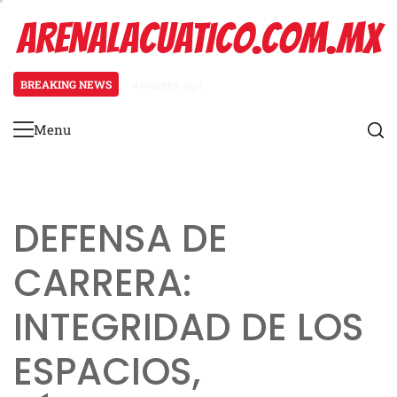
Skip
ARENALACUATICO.COM.MX
to
content
BREAKING NEWS
4 months ago
Defensa 4-3: Alineación, esquemas
Menu
Primary
Menu
DEFENSA DE
CARRERA:
INTEGRIDAD DE LOS
ESPACIOS,